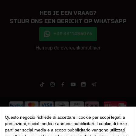
HEB JE EEN VRAAG?
STUUR ONS EEN BERICHT OP WHATSAPP
+39 3311485076
Herroep de overeenkomst hier
Questo negozio richiede di accettare i cookie per scopi legati a
Globax Nutrition SRL | COE: 28629 | Inschrijving in het E-commerce Register
nr. 725
prestazioni, social media e annunci pubblicitari. I cookie di terze
Statutaire zetel: Via IV Giugno 81, Serravalle, 47899, San Marino
parti per social media e a scopo pubblicitario vengono utilizzati