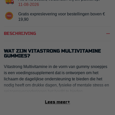
11-08-2026
Gratis expreslevering voor bestellingen boven €
19,90
remove
BESCHRIJVING
WAT ZIJN VITASTRONG MULTIVITAMINE
GUMMIES?
Vitastrong Multivitamine in de vorm van gummy snoepjes
is een voedingssupplement dat is ontworpen om het
lichaam de dagelijkse ondersteuning te bieden die het
nodig heeft om drukke dagen, fysieke of mentale stress en
seizoensveranderingen het hoofd te bieden.
Bevat
13 functionele actieve ingrediënten,
waaronder
Lees meer
+
vitamine B, vitamine C, vitamine D3 en zink, die
synergetisch samenwerken om het immuunsysteem, de