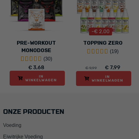
-€ 2,00
PRE-WORKOUT
TOPPING ZERO
MONODOSE
(19)
(30)
€ 3,68
€ 7,99
€ 9,99
IN
IN
WINKELWAGEN
WINKELWAGEN
ONZE PRODUCTEN
Voeding
Eiwitrijke Voeding