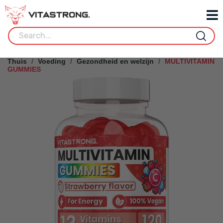
Thuis
Voeding
Gezondheid en welzijn
MULTIVITAMIN
GUMMIES