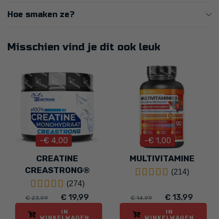
Hoe smaken ze?
Misschien vind je dit ook leuk
-€ 4,00
-€ 1,00
CREATINE
MULTIVITAMINE
CREASTRONG®
(214)
(274)
€ 19,99
€ 13,99
€ 23,99
€ 14,99
IN
IN
WINKELWAGEN
WINKELWAGEN