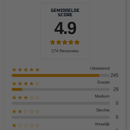
wordt benut door de spieren. Het is ideaal voor het
verbeteren van kracht, uithoudingsvermogen en herstel,
GEMIDDELDE
met behoud van de kwaliteit en veiligheid die atleten eisen.
SCORE
4.9
274 Recensies
Uitstekend
★★★★★
245
Goede
★★★★☆
29
Medium
★★★☆☆
0
Slechte
★★☆☆☆
0
Vreselijk
★☆☆☆☆