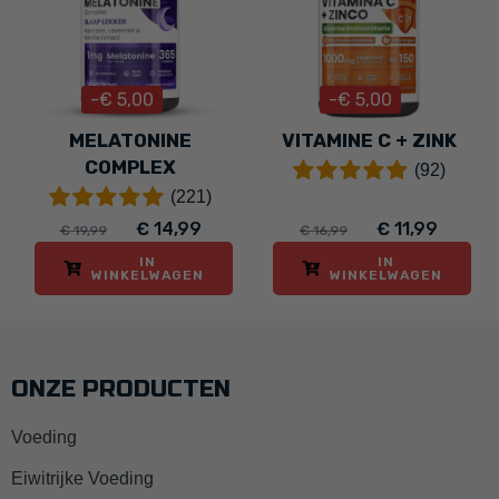
-€ 5,00
-€ 5,00
MELATONINE
VITAMINE C + ZINK
COMPLEX
(92)
(221)
€ 14,99
€ 11,99
€ 19,99
€ 16,99
IN
IN
WINKELWAGEN
WINKELWAGEN
ONZE PRODUCTEN
Voeding
Eiwitrijke Voeding