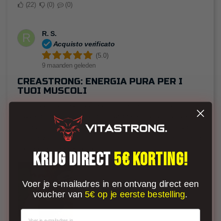
22
0
0
R. S.
R
Acquisto verificato
(5.0)
9 maanden geleden
CREASTRONG: ENERGIA PURA PER I
TUOI MUSCOLI
Ho provato la creatina Creastrong e ne sono rimasto
davvero soddisfatto! La formulazione è di alta qualità e si
dissolve facilmente. Ho notato un aumento significativo
della forza durante gli allenamenti e un recupero più rapido
tra una sessione e l'altra.
KRIJG DIRECT
5€ KORTING!
Voer je e-mailadres in en ontvang direct een
voucher van
5€ op je eerste bestelling
.