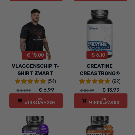
-€ 18,00
-€ 6,10
VLAGGENSCHIP T-
CREATINE
SHIRT ZWART
CREASTRONG®
(54)
(92)
€ 6,99
€ 13,99
€ 24,99
€ 20,09
IN
IN
WINKELWAGEN
WINKELWAGEN