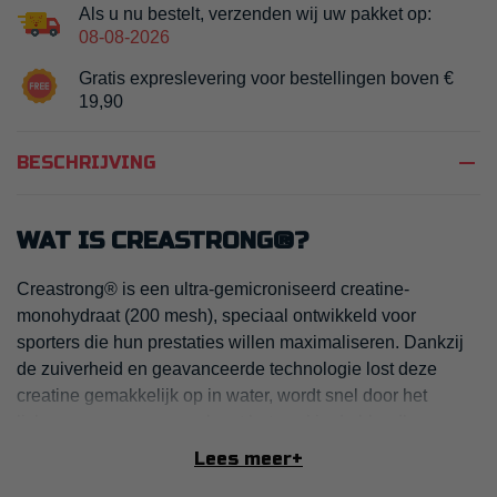
Als u nu bestelt, verzenden wij uw pakket op:
08-08-2026
Gratis expreslevering voor bestellingen boven €
19,90
remove
BESCHRIJVING
WAT IS CREASTRONG®?
Creastrong® is een ultra-gemicroniseerd creatine-
monohydraat (200 mesh), speciaal ontwikkeld voor
sporters die hun prestaties willen maximaliseren. Dankzij
de zuiverheid en geavanceerde technologie lost deze
creatine gemakkelijk op in water, wordt snel door het
lichaam opgenomen en komt het snel in de bloedbaan
terecht, waardoor het direct ondersteuning biedt tijdens
Lees meer
+
intensieve trainingen.