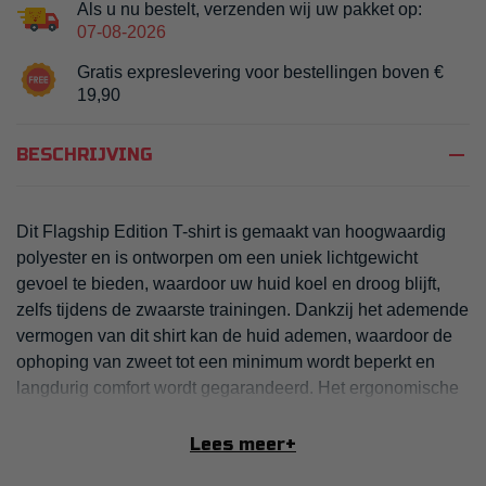
Als u nu bestelt, verzenden wij uw pakket op:
07-08-2026
Gratis expreslevering voor bestellingen boven €
19,90
remove
BESCHRIJVING
Dit Flagship Edition T-shirt is gemaakt van hoogwaardig
polyester en is ontworpen om een uniek lichtgewicht
gevoel te bieden, waardoor uw huid koel en droog blijft,
zelfs tijdens de zwaarste trainingen. Dankzij het ademende
vermogen van dit shirt kan de huid ademen, waardoor de
ophoping van zweet tot een minimum wordt beperkt en
langdurig comfort wordt gegarandeerd. Het ergonomische
ontwerp zorgt voor een perfecte pasvorm en volgt al uw
bewegingen zonder beperkingen.
Lees meer
+
FRISSE STOF - 100% COMFORT