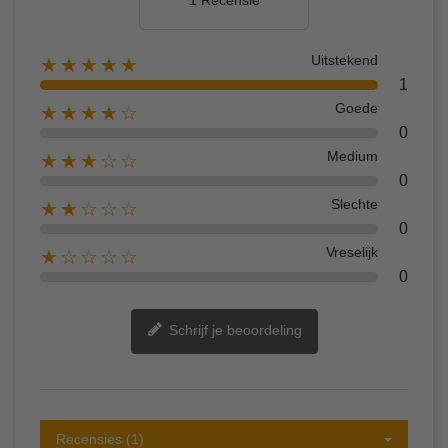
nu toe aan uw winkelwagen en ontdek de perfecte mix van
comfort, stijl en prestatie!
Uitstekend
★★★★★
1
Goede
★★★★☆
0
Medium
★★★☆☆
0
Slechte
★★☆☆☆
0
Vreselijk
★☆☆☆☆
0
Schrijf je beoordeling
Recensies (1)