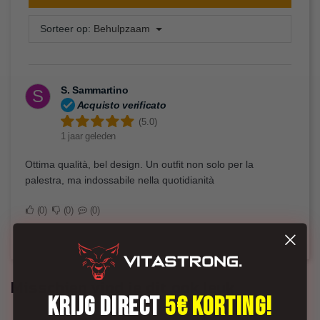
Sorteer op:
Behulpzaam
S. Sammartino
S
Acquisto verificato
(5.0)
1 jaar geleden
Ottima qualità, bel design. Un outfit non solo per la
palestra, ma indossabile nella quotidianità
0
0
0
Misschien vind je dit ook leuk
KRIJG DIRECT
5€ KORTING!