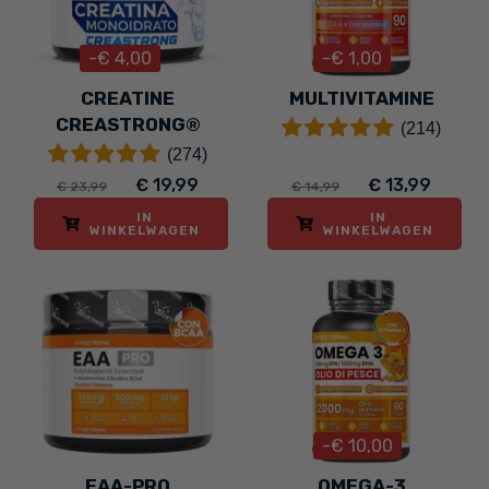
-€ 4,00
-€ 1,00
CREATINE
MULTIVITAMINE
CREASTRONG®
(214)
(274)
€ 19,99
€ 13,99
€ 23,99
€ 14,99
IN
IN
WINKELWAGEN
WINKELWAGEN
-€ 10,00
EAA-PRO
OMEGA-3