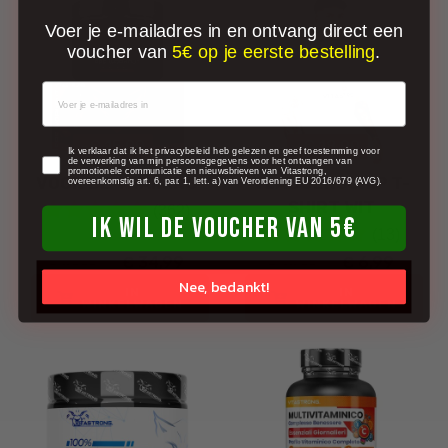
Voer je e-mailadres in en ontvang direct een
voucher van
5€ op je eerste bestelling
.
-€ 15,00
-€ 18,00
newsletter
Ik verklaar dat ik het privacybeleid heb gelezen en geef toestemming voor
de verwerking van mijn persoonsgegevens voor het ontvangen van
promotionele communicatie en nieuwsbrieven van Vitastrong,
VOOR DE TRAINING
VLAGGENSCHIP T-
overeenkomstig art. 6, par. 1, lett. a) van Verordening EU 2016/679 (AVG).
SHIRT WIT
(362)
IK WIL DE VOUCHER VAN 5€
(13)
€ 34,99
€ 6,99
€ 49,99
€ 24,99
Nee, bedankt!
IN
IN
WINKELWAGEN
WINKELWAGEN