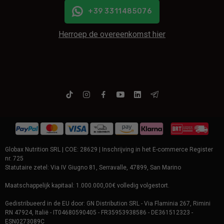
+39 3311485076
Herroep de overeenkomst hier
Globax Nutrition SRL | COE: 28629 | Inschrijving in het E-commerce Register
nr. 725
Statutaire zetel: Via IV Giugno 81, Serravalle, 47899, San Marino
Maatschappelijk kapitaal: 1.000.000,00€ volledig volgestort.
Gedistri­bueerd in de EU door: GN Distribution SRL - Via Flaminia 267, Rimini
RN 47924, Italië - IT04680590405 - FR35953938586 - DE361512323 -
ESN0273089C