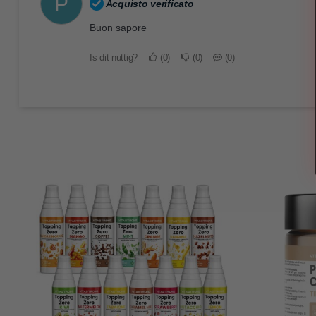
P
Acquisto verificato
Buon sapore
Is dit nuttig?
0
0
0