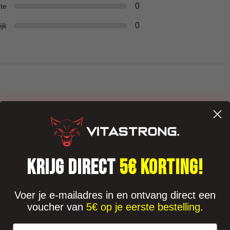
0
te
0
ijk
KRIJG DIRECT
5€ KORTING!
Voer je e-mailadres in en ontvang direct een
voucher van
5€ op je eerste bestelling
.