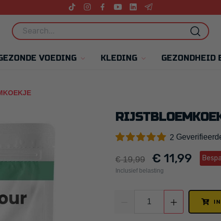
GEZONDE VOEDING
KLEDING
GEZONDHEID 
MKOEKJE
RIJSTBLOEMKOE
Geverifieerd
2
€ 11,99
Bespa
€ 19,99
Inclusief belasting
I