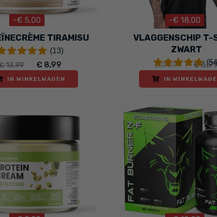
-€ 5,00
-€ 18,00
ÏNECRÈME TIRAMISU
VLAGGENSCHIP T-
ZWART
(13)
(54
€ 8,99
€ 6,9
€ 13,99
€ 24,99
IN WINKELWAGEN
IN WINKELWAG