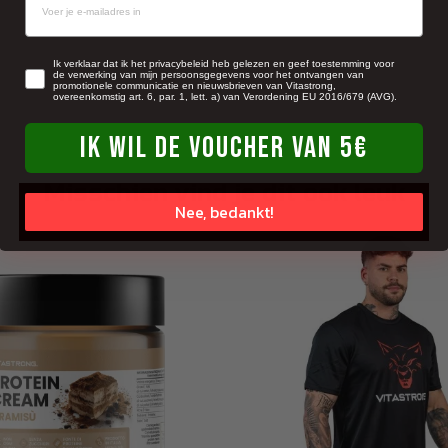
newsletter
Ik verklaar dat ik het privacybeleid heb gelezen en geef toestemming voor
de verwerking van mijn persoonsgegevens voor het ontvangen van
promotionele communicatie en nieuwsbrieven van Vitastrong,
overeenkomstig art. 6, par. 1, lett. a) van Verordening EU 2016/679 (AVG).
IK WIL DE VOUCHER VAN 5€
Misschien vind je dit ook leuk
Nee, bedankt!