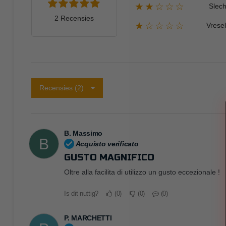
★★☆☆☆
Slech
2 Recensies
★☆☆☆☆
Vresel
Recensies (2)
B. Massimo
B
Acquisto verificato
GUSTO MAGNIFICO
Oltre alla facilita di utilizzo un gusto eccezionale !
Is dit nuttig?
0
0
0
P. MARCHETTI