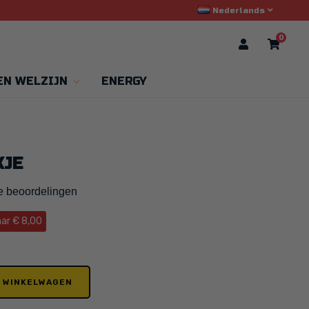
Nederlands
0
EN WELZIJN
ENERGY
KJE
e beoordelingen
ar € 8,00
N WINKELWAGEN