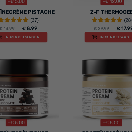
-€ 5,00
-€ 12,00
ÏNECRÈME PISTACHE
Z-F THERMOGE
(37)
(28
€ 8,99
€ 17,9
€ 13,99
€ 29,99
IN WINKELWAGEN
IN WINKELWAG
-€ 5,00
-€ 5,00