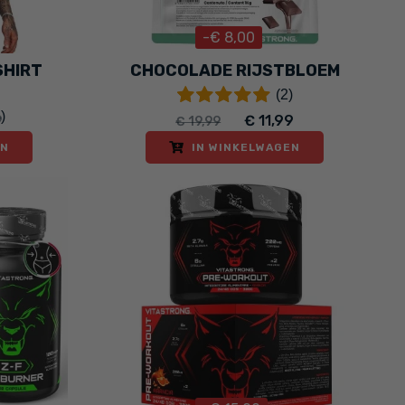
-€ 8,00
SHIRT
CHOCOLADE RIJSTBLOEM
(2)
)
9
€ 11,99
€ 19,99
EN
IN WINKELWAGEN