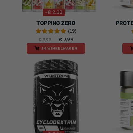
-€ 2,00
TOPPING ZERO
PROTE
(19)
€ 7,99
€ 9,99
IN WINKELWAGEN