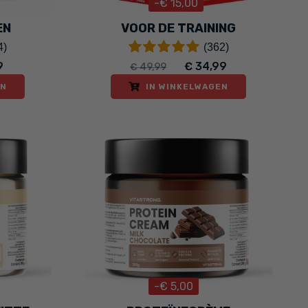
-€ 15,00
EN
VOOR DE TRAINING
4)
(362)
9
€ 34,99
€ 49,99
EN
IN WINKELWAGEN
-€ 5,00