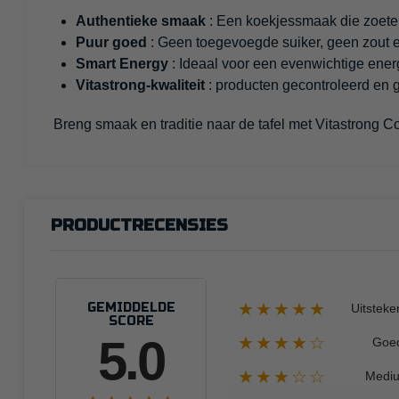
Authentieke smaak
: Een koekjessmaak die zoete 
Puur goed
: Geen toegevoegde suiker, geen zout 
Smart Energy
: Ideaal voor een evenwichtige energ
Vitastrong-kwaliteit
: producten gecontroleerd en g
Breng smaak en traditie naar de tafel met Vitastrong C
PRODUCTRECENSIES
★★★★★
GEMIDDELDE
Uitsteke
SCORE
5.0
★★★★☆
Goe
★★★☆☆
Medi