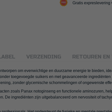
Gratis expreslevering
LABEL
VERZENDING
RETOUREN EN
 ontworpen om evenwichtige en duurzame energie te bieden, ide
zonder toegevoegde suikers en met geavanceerde ingrediënten zoa
ziening, zonder glycemische schommelingen of ongewenste effe
acten zoals Panax notoginseng en functionele aminozuren, help
. De ingrediënten zijn uitgebalanceerd om nervositeit of tach
n professionals. Het ondersteunt de fysieke en mentale prestatie