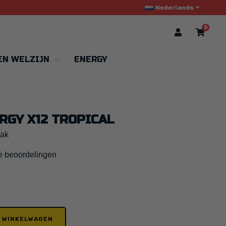
Nederlands
0
EN WELZIJN
ENERGY
RGY X12 TROPICAL
aak
e beoordelingen
N WINKELWAGEN