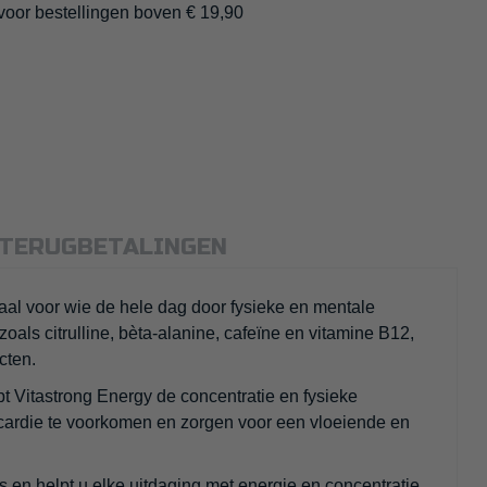
 voor bestellingen boven € 19,90
 TERUGBETALINGEN
aal voor wie de hele dag door fysieke en mentale
ls citrulline, bèta-alanine, cafeïne en vitamine B12,
cten.
t Vitastrong Energy de concentratie en fysieke
ycardie te voorkomen en zorgen voor een vloeiende en
s en helpt u elke uitdaging met energie en concentratie