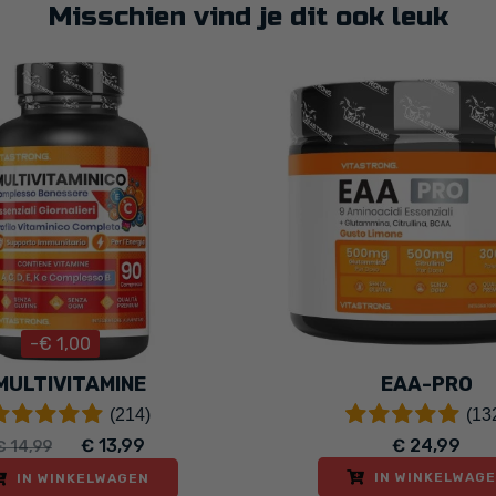
Misschien vind je dit ook leuk
-€ 1,00
MULTIVITAMINE
EAA-PRO
(214)
(13
€ 13,99
€ 24,99
€ 14,99
IN WINKELWAG
IN WINKELWAGEN