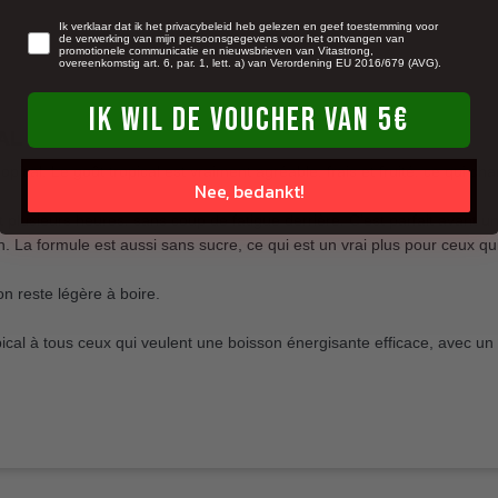
newsletter
Ik verklaar dat ik het privacybeleid heb gelezen en geef toestemming voor
de verwerking van mijn persoonsgegevens voor het ontvangen van
promotionele communicatie en nieuwsbrieven van Vitastrong,
overeenkomstig art. 6, par. 1, lett. a) van Verordening EU 2016/679 (AVG).
IK WIL DE VOUCHER VAN 5€
AL
pical. Le goût tropical est vraiment agréable, frais et fruité, ce qui 
Nee, bedankt!
t plusieurs heures, sans coup de fatigue derrière. C’est parfait avant
La formule est aussi sans sucre, ce qui est un vrai plus pour ceux qui 
n reste légère à boire.
al à tous ceux qui veulent une boisson énergisante efficace, avec un 