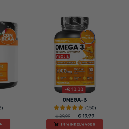
-€ 10,00
OMEGA-3
2)
(150)
€ 19,99
€ 29,99
EN
IN WINKELWAGEN