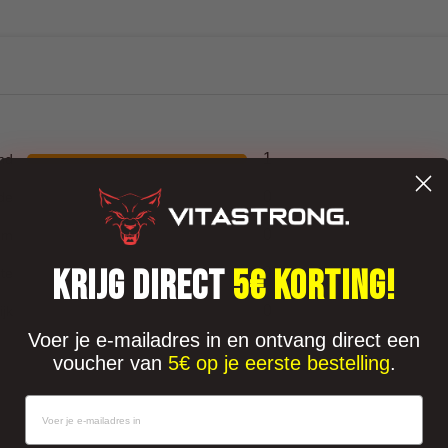
1
nd
0
de
0
um
KRIJG DIRECT
5€ KORTING!
0
te
0
ijk
Voer je e-mailadres in en ontvang direct een
voucher van
5€ op je eerste bestelling
.