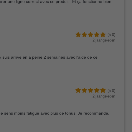
érer une ligne correct avec ce produit . Et ça fonctionne bien.
(5.0)
2 jaar geleden
'y suis arrivé en a peine 2 semaines avec l'aide de ce
(5.0)
2 jaar geleden
 me sens moins fatigué avec plus de tonus. Je recommande.