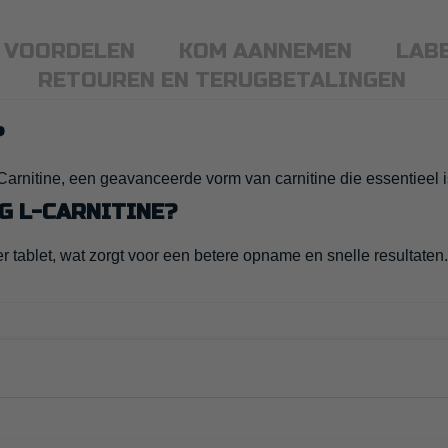
VOORDELEN
KOM AANNEMEN
LAB
RETOUREN EN TERUGBETALINGEN
?
Carnitine, een geavanceerde vorm van carnitine die essentieel 
G L-CARNITINE?
 tablet, wat zorgt voor een betere opname en snelle resultaten.