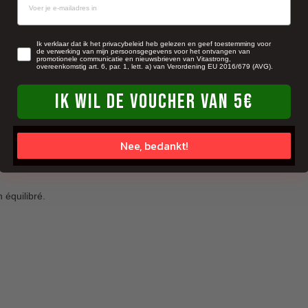
newsletter
Ik verklaar dat ik het privacybeleid heb gelezen en geef toestemming voor
de verwerking van mijn persoonsgegevens voor het ontvangen van
promotionele communicatie en nieuwsbrieven van Vitastrong,
overeenkomstig art. 6, par. 1, lett. a) van Verordening EU 2016/679 (AVG).
IK WIL DE VOUCHER VAN 5€
Nee, bedankt!
n équilibré.