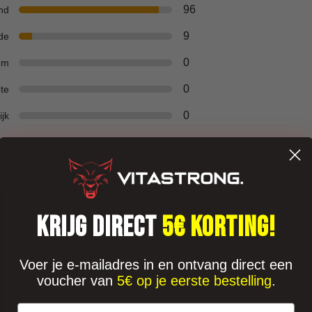
96
nd
9
de
0
um
0
te
0
ijk
KRIJG DIRECT
5€ KORTING!
Voer je e-mailadres in en ontvang direct een
voucher van
5€ op je eerste bestelling
.