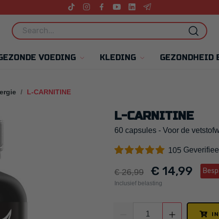
GEZONDE VOEDING
KLEDING
GEZONDHEID 
ergie
L-CARNITINE
L-CARNITINE
60 capsules - Voor de vetstofw
Geverifiee
105
€ 14,99
Besp
€ 26,99
Inclusief belasting
I