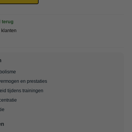
 terug
 klanten
n
abolisme
vermogen en prestaties
id tijdens trainingen
centratie
tie
en