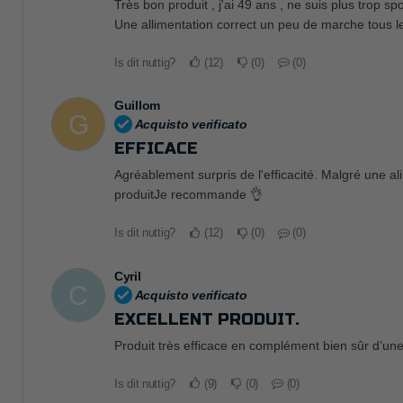
Très bon produit , j'ai 49 ans , ne suis plus trop s
Une allimentation correct un peu de marche tous les
Is dit nuttig?
12
0
0
Guillom
G
Acquisto verificato
EFFICACE
Agréablement surpris de l'efficacité. Malgré une ali
produitJe recommande 👌
Is dit nuttig?
12
0
0
Cyril
C
Acquisto verificato
EXCELLENT PRODUIT.
Produit très efficace en complément bien sûr d’un
Is dit nuttig?
9
0
0