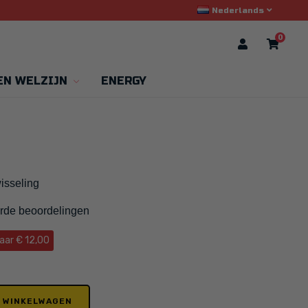
Nederlands
0
EN WELZIJN
ENERGY
isseling
rde beoordelingen
aar € 12,00
N WINKELWAGEN