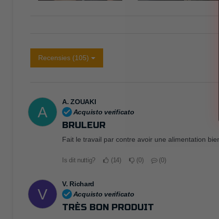
Recensies (105)
A. ZOUAKI
A
Acquisto verificato
BRULEUR
Fait le travail par contre avoir une alimentation bie
Is dit nuttig?
14
0
0
V. Richard
V
Acquisto verificato
TRÈS BON PRODUIT