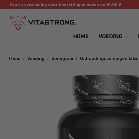
Gratis verzending voor bestellingen boven de 19,90 €
HOME
VOEDING
Thuis
Voeding
Spiergroei
Uithoudingsvermogen & En