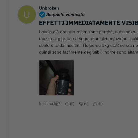
Unbroken
U
Acquisto verificato
EFFETTI IMMEDIATAMENTE VISIB
Lascio già ora una recensione perchè, a distanza d
mezza al giorno e a seguire un'alimentazione "pulit
sbalordito dai risultati. Ho perso 1kg e1/2 senza n
quindi sono facilmente deglutibili inoltre sono alta
Is dit nuttig?
9
0
0