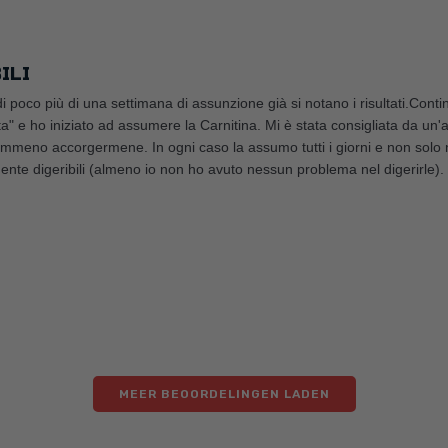
ILI
i poco più di una settimana di assunzione già si notano i risultati.Con
a" e ho iniziato ad assumere la Carnitina. Mi è stata consigliata da un
emmeno accorgermene. In ogni caso la assumo tutti i giorni e non solo n
mente digeribili (almeno io non ho avuto nessun problema nel digerirle).
MEER BEOORDELINGEN LADEN