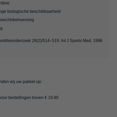
itine
hoge biologische beschikbaarheid
gewichtsbeheersing
ag
 conditieonderzoek 28(2)/514–519. Int J Sports Med. 1996
enden wij uw pakket op:
 voor bestellingen boven € 19,90